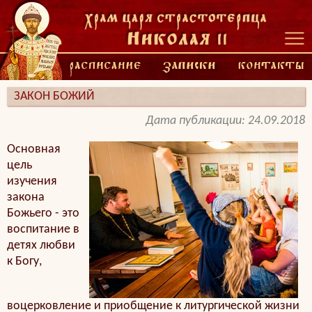
ЗАКОН БОЖИЙ
Дата публикации: 24.09.2018
Основная
цель
изучения
закона
Божьего - это
воспитание в
детях любви
к Богу,
воцерковление и приобщение к литургической жизни